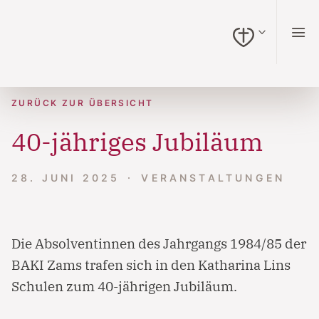
zum Inhalt springen (Alt + 0)
zur Navigation springen (Alt + 1)
zur Suche springen (Alt + 2)
Hochkontrastmodus ein-/ausschalten (Alt + 3)
Barrierefreiheits-Widget öffnen (Alt + 4)
Zur Barrierefreiheitserklärung (Alt + 5)
ZURÜCK ZUR ÜBERSICHT
40-jähriges Jubiläum
28. JUNI 2025
VERANSTALTUNGEN
Die Absolventinnen des Jahrgangs 1984/85 der
BAKI Zams trafen sich in den Katharina Lins
Schulen zum 40-jährigen Jubiläum.