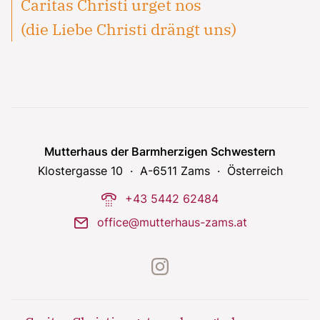
Caritas Christi urget nos
(die Liebe Christi drängt uns)
Mutterhaus der Barmherzigen Schwestern
Klostergasse 10
A-6511 Zams
Österreich
phone-dial
+43 5442 62484
mail
office@mutterhaus-zams.at
instagram