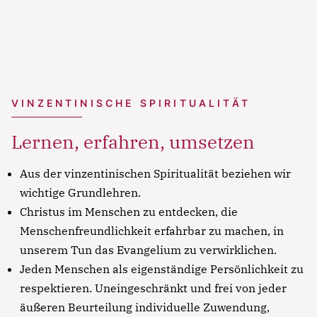
ut labore et dolore magna aliqua. Ut enim ad
minim veniam, quis nostrud exercitation ullamco
laboris nisi ut aliquip ex ea commodo consequat.
Lorem ipsum dolor sit amet
Lorem ipsum dolor sit amet, consectetur
VINZENTINISCHE SPIRITUALITÄT
adipisicing elit, sed do eiusmod tempor incididunt
ut labore et dolore magna aliqua. Ut enim ad
Lernen, erfahren, umsetzen
minim veniam, quis nostrud exercitation ullamco
laboris nisi ut aliquip ex ea commodo consequat.
Aus der vinzentinischen Spiritualität beziehen wir
wichtige Grundlehren.
Christus im Menschen zu entdecken, die
Menschenfreundlichkeit erfahrbar zu machen, in
unserem Tun das Evangelium zu verwirklichen.
Jeden Menschen als eigenständige Persönlichkeit zu
respektieren. Uneingeschränkt und frei von jeder
äußeren Beurteilung individuelle Zuwendung,