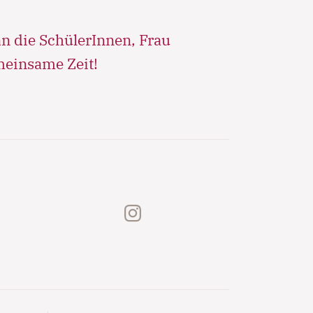
an die SchülerInnen, Frau
meinsame Zeit!
instagram