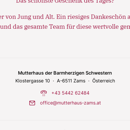
Das schönste Geschenk des Tages?
r von Jung und Alt. Ein riesiges Dankeschön 
 und das gesamte Team für diese wertvolle ge
Mutterhaus der Barmherzigen Schwestern
Klostergasse 10
A-6511 Zams
Österreich
phone-dial
+43 5442 62484
mail
office@mutterhaus-zams.at