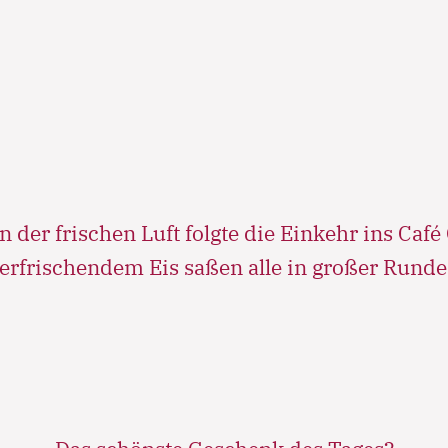
commodo consequat.
Lorem ipsum dolor sit amet
Lorem ipsum dolor sit amet, consectetur adipisicing elit,
sed do eiusmod tempor incididunt ut labore et dolore
magna aliqua. Ut enim ad minim veniam, quis nostrud
exercitation ullamco laboris nisi ut aliquip ex ea
commodo consequat.
der frischen Luft folgte die Einkehr ins Café C
Lorem ipsum dolor sit amet
erfrischendem Eis saßen alle in großer Rund
Lorem ipsum dolor sit amet, consectetur adipisicing elit,
sed do eiusmod tempor incididunt ut labore et dolore
magna aliqua. Ut enim ad minim veniam, quis nostrud
exercitation ullamco laboris nisi ut aliquip ex ea
commodo consequat.