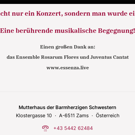
exercitation ullamco laboris nisi ut aliquip ex ea
commodo consequat.
cht nur ein Konzert, sondern man wurde ei
Lorem ipsum dolor sit amet
Eine berührende musikalische Begegnung
Lorem ipsum dolor sit amet, consectetur adipisicing elit,
sed do eiusmod tempor incididunt ut labore et dolore
Einen großen Dank an:
magna aliqua. Ut enim ad minim veniam, quis nostrud
das Ensemble Rosarum Flores und Juventus Cantat
exercitation ullamco laboris nisi ut aliquip ex ea
commodo consequat.
www.essenza.live
Mutterhaus der Barmherzigen Schwestern
Klostergasse 10
A-6511 Zams
Österreich
phone-dial
+43 5442 62484