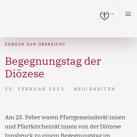
zum Inhalt springen (Alt + 0)
zur Navigation springen (Alt + 1)
zur Suche springen (Alt + 2)
Hochkontrastmodus ein-/ausschalten (Alt + 3)
Barrierefreiheits-Widget öffnen (Alt + 4)
Zur Barrierefreiheitserklärung (Alt + 5)
ZURÜCK ZUR ÜBERSICHT
Begegnungstag der
Diözese
25. FEBRUAR 2023
NEUIGKEITEN
Am 25. Feber waren Pfarrgemeinderät:innen
und Pfarrkirchenrät:innen von der Diözese
Innsbruck zu einem Begegnungstag im