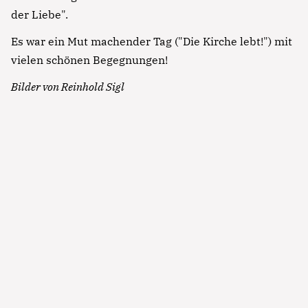
der Liebe".
Es war ein Mut machender Tag ("Die Kirche lebt!") mit
vielen schönen Begegnungen!
Bilder von Reinhold Sigl
Notfall
Lorem ipsum dolor sit amet, consectetur
adipisicing elit, sed do eiusmod tempor incididunt
ut labore et dolore magna aliqua. Ut enim ad