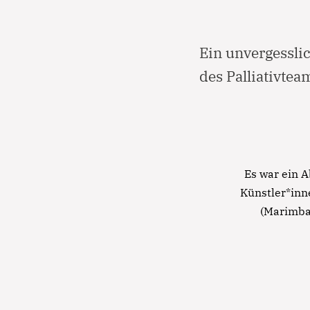
Ein unvergessli
des Palliativtea
Es war ein 
Künstler*inne
(Marimba)