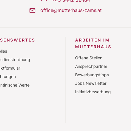
phone-dial
+43 5442 62484
commodo consequat.
mail
office@mutterhaus-zams.at
SSENSWERTES
ARBEITEN IM
MUTTERHAUS
lles
Offene Stellen
esdienstordnung
Ansprechpartner
ktformular
Bewerbungstipps
chtungen
Jobs Newsletter
ntinische Werte
Initiativbewerbung