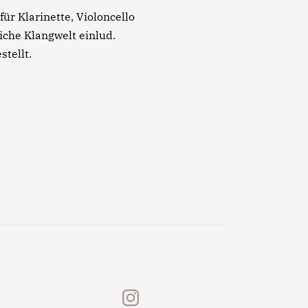
r Klarinette, Violoncello
che Klangwelt einlud.
tellt.
instagram