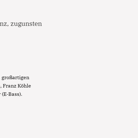
enz, zugunsten
 großartigen
), Franz Köhle
 (E-Bass).