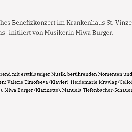
ches Benefizkonzert im Krankenhaus St. Vinz
ms -initiiert von Musikerin Miwa Burger.
Notfall
Lorem ipsum dolor sit amet, consectetur adipisicing elit,
Abend mit erstklassiger Musik, berührenden Momenten und
sed do eiusmod tempor incididunt ut labore et dolore
n: Valérie Timofeeva (Klavier), Heidemarie Mravlag (Cello
magna aliqua. Ut enim ad minim veniam, quis nostrud
, Miwa Burger (Klarinette), Manuela Tiefenbacher-Schauer
exercitation ullamco laboris nisi ut aliquip ex ea
commodo consequat.
Lorem ipsum dolor sit amet
Lorem ipsum dolor sit amet, consectetur adipisicing elit,