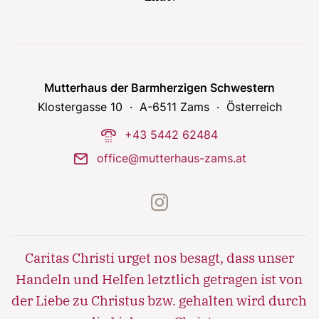
Lorem ipsum dolor sit amet, consectetur
adipisicing elit, sed do eiusmod tempor incididunt
ut labore et dolore magna aliqua. Ut enim ad
minim veniam, quis nostrud exercitation ullamco
laboris nisi ut aliquip ex ea commodo consequat.
Mutterhaus der Barmherzigen Schwestern
Klostergasse 10
A-6511 Zams
Österreich
Lorem ipsum dolor sit amet
phone-dial
+43 5442 62484
Lorem ipsum dolor sit amet, consectetur
adipisicing elit, sed do eiusmod tempor incididunt
mail
office@mutterhaus-zams.at
ut labore et dolore magna aliqua. Ut enim ad
minim veniam, quis nostrud exercitation ullamco
instagram
laboris nisi ut aliquip ex ea commodo consequat.
Caritas Christi urget nos besagt, dass unser
Handeln und Helfen letztlich getragen ist von
der Liebe zu Christus bzw. gehalten wird durch