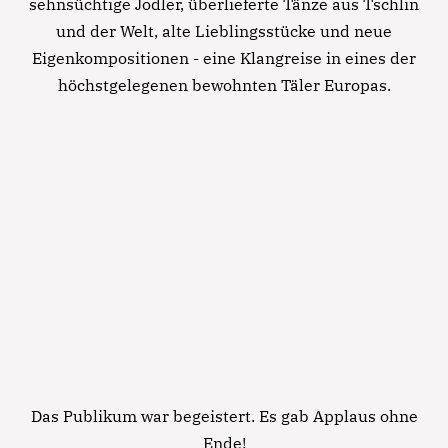
sehnsüchtige Jodler, überlieferte Tänze aus Tschlin
und der Welt, alte Lieblingsstücke und neue
Notfall
Eigenkompositionen - eine Klangreise in eines der
höchstgelegenen bewohnten Täler Europas.
Lorem ipsum dolor sit amet, consectetur
adipisicing elit, sed do eiusmod tempor incididunt
ut labore et dolore magna aliqua. Ut enim ad
minim veniam, quis nostrud exercitation ullamco
laboris nisi ut aliquip ex ea commodo consequat.
Lorem ipsum dolor sit amet
Lorem ipsum dolor sit amet, consectetur
adipisicing elit, sed do eiusmod tempor incididunt
ut labore et dolore magna aliqua. Ut enim ad
minim veniam, quis nostrud exercitation ullamco
laboris nisi ut aliquip ex ea commodo consequat.
Das Publikum war begeistert. Es gab Applaus ohne
Lorem ipsum dolor sit amet
Ende!