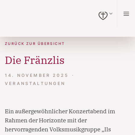
zum Inhalt springen (Alt + 0)
zur Navigation springen (Alt + 1)
zur Suche springen (Alt + 2)
Hochkontrastmodus ein-/ausschalten (Alt + 3)
Barrierefreiheits-Widget öffnen (Alt + 4)
Zur Barrierefreiheitserklärung (Alt + 5)
ZURÜCK ZUR ÜBERSICHT
Die Fränzlis
14. NOVEMBER 2025
VERANSTALTUNGEN
Ein außergewöhnlicher Konzertabend im
Rahmen der Horizonte mit der
hervorragenden Volksmusikgruppe „Ils