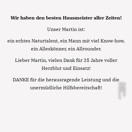
Wir haben den besten Hausmeister aller Zeiten!
Unser Martin ist:
ein echtes Naturtalent, ein Mann mit viel Know-how,
ein Alleskönner, ein Allrounder.
Lieber Martin, vielen Dank für 25 Jahre voller
Herzblut und Einsatz!
DANKE für die herausragende Leistung und die
T
©
M
A
R
C
E
L
H
A
G
E
N
-
S
T
U
D
IO
2
2
.
A
unermüdliche Hilfsbereitschaft!
Notfall
Lorem ipsum dolor sit amet, consectetur
adipisicing elit, sed do eiusmod tempor incididunt
ut labore et dolore magna aliqua. Ut enim ad