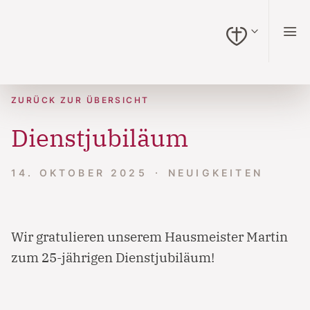
zum Inhalt springen (Alt + 0)
zur Navigation springen (Alt + 1)
zur Suche springen (Alt + 2)
Hochkontrastmodus ein-/ausschalten (Alt + 3)
Barrierefreiheits-Widget öffnen (Alt + 4)
Zur Barrierefreiheitserklärung (Alt + 5)
ZURÜCK ZUR ÜBERSICHT
Dienstjubiläum
14. OKTOBER 2025
NEUIGKEITEN
Wir gratulieren unserem Hausmeister Martin
zum 25-jährigen Dienstjubiläum!