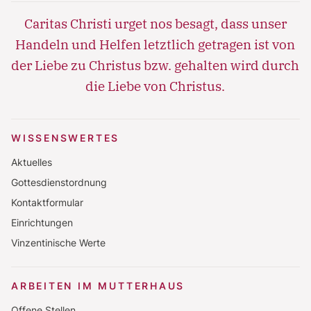
Lorem ipsum dolor sit amet, consectetur
Caritas Christi urget nos besagt, dass unser
adipisicing elit, sed do eiusmod tempor incididunt
Handeln und Helfen letztlich getragen ist von
ut labore et dolore magna aliqua. Ut enim ad
der Liebe zu Christus bzw. gehalten wird durch
minim veniam, quis nostrud exercitation ullamco
die Liebe von Christus.
laboris nisi ut aliquip ex ea commodo consequat.
WISSENSWERTES
Aktuelles
Gottesdienstordnung
Kontaktformular
Einrichtungen
Vinzentinische Werte
ARBEITEN IM MUTTERHAUS
Offene Stellen