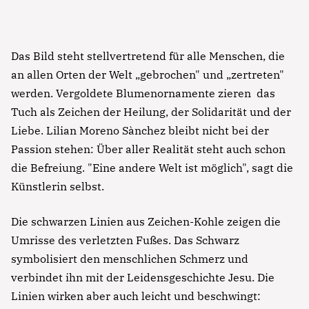
Das Bild steht stellvertretend für alle Menschen, die
an allen Orten der Welt „gebrochen" und „zertreten"
Notfall
werden. Vergoldete Blumenornamente zieren das
Tuch als Zeichen der Heilung, der Solidarität und der
Lorem ipsum dolor sit amet, consectetur
Liebe. Lilian Moreno Sànchez bleibt nicht bei der
adipisicing elit, sed do eiusmod tempor incididunt
Passion stehen: Über aller Realität steht auch schon
ut labore et dolore magna aliqua. Ut enim ad
die Befreiung. "Eine andere Welt ist möglich", sagt die
minim veniam, quis nostrud exercitation ullamco
Künstlerin selbst.
laboris nisi ut aliquip ex ea commodo consequat.
Die schwarzen Linien aus Zeichen-Kohle zeigen die
Lorem ipsum dolor sit amet
Umrisse des verletzten Fußes. Das Schwarz
Lorem ipsum dolor sit amet, consectetur
symbolisiert den menschlichen Schmerz und
adipisicing elit, sed do eiusmod tempor incididunt
verbindet ihn mit der Leidensgeschichte Jesu. Die
ut labore et dolore magna aliqua. Ut enim ad
Linien wirken aber auch leicht und beschwingt:
minim veniam, quis nostrud exercitation ullamco