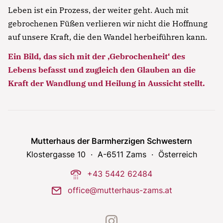
laboris nisi ut aliquip ex ea commodo consequat.
Leben ist ein Prozess, der weiter geht. Auch mit
gebrochenen Füßen verlieren wir nicht die Hoffnung
Lorem ipsum dolor sit amet
auf unsere Kraft, die den Wandel herbeiführen kann.
Lorem ipsum dolor sit amet, consectetur
Ein Bild, das sich mit der ‚Gebrochenheit‘ des
adipisicing elit, sed do eiusmod tempor incididunt
Lebens befasst und zugleich den Glauben an die
ut labore et dolore magna aliqua. Ut enim ad
Kraft der Wandlung und Heilung in Aussicht stellt.
minim veniam, quis nostrud exercitation ullamco
laboris nisi ut aliquip ex ea commodo consequat.
Lorem ipsum dolor sit amet
Lorem ipsum dolor sit amet, consectetur
Mutterhaus der Barmherzigen Schwestern
adipisicing elit, sed do eiusmod tempor incididunt
Klostergasse 10
A-6511 Zams
Österreich
ut labore et dolore magna aliqua. Ut enim ad
phone-dial
+43 5442 62484
minim veniam, quis nostrud exercitation ullamco
laboris nisi ut aliquip ex ea commodo consequat.
mail
office@mutterhaus-zams.at
instagram