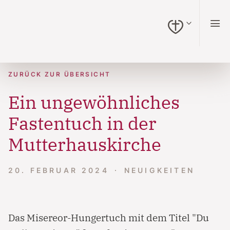
zum Inhalt springen (Alt + 0)
zur Navigation springen (Alt + 1)
zur Suche springen (Alt + 2)
Hochkontrastmodus ein-/ausschalten (Alt + 3)
Barrierefreiheits-Widget öffnen (Alt + 4)
Zur Barrierefreiheitserklärung (Alt + 5)
ZURÜCK ZUR ÜBERSICHT
Ein ungewöhnliches
Fastentuch in der
Mutterhauskirche
20. FEBRUAR 2024
NEUIGKEITEN
Das Misereor-Hungertuch mit dem Titel "Du