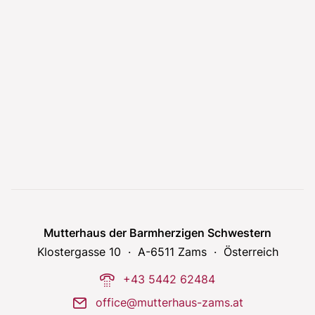
Mutterhaus der Barmherzigen Schwestern
Klostergasse 10
A-6511 Zams
Österreich
phone-dial
+43 5442 62484
mail
office@mutterhaus-zams.at