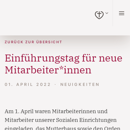
zum Inhalt springen (Alt + 0)
zur Navigation springen (Alt + 1)
zur Suche springen (Alt + 2)
Hochkontrastmodus ein-/ausschalten (Alt + 3)
Barrierefreiheits-Widget öffnen (Alt + 4)
Zur Barrierefreiheitserklärung (Alt + 5)
ZURÜCK ZUR ÜBERSICHT
Einführungstag für neue
Mitarbeiter*innen
01. APRIL 2022
NEUIGKEITEN
Am 1. April waren Mitarbeiterinnen und
Mitarbeiter unserer Sozialen Einrichtungen
eingeladen, das Mutterhaus sowie den Orden,