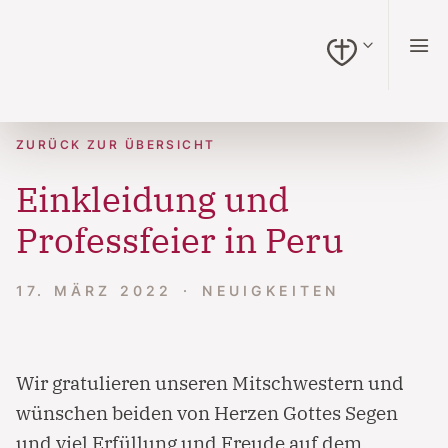
zum Inhalt springen (Alt + 0)
zur Navigation springen (Alt + 1)
zur Suche springen (Alt + 2)
Hochkontrastmodus ein-/ausschalten (Alt + 3)
Barrierefreiheits-Widget öffnen (Alt + 4)
Zur Barrierefreiheitserklärung (Alt + 5)
ZURÜCK ZUR ÜBERSICHT
Einkleidung und
Professfeier in Peru
17. MÄRZ 2022
NEUIGKEITEN
Wir gratulieren unseren Mitschwestern und
wünschen beiden von Herzen Gottes Segen
und viel Erfüllung und Freude auf dem