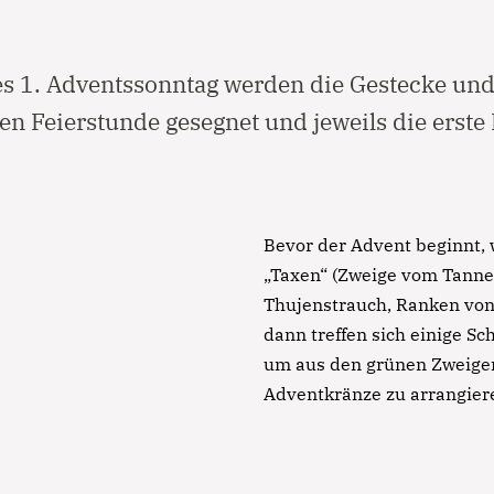
 1. Adventssonntag werden die Gestecke und
en Feierstunde gesegnet und jeweils die erste
Notfall
Lorem ipsum dolor sit amet, consectetur adipisicing elit,
Bevor der Advent beginnt,
sed do eiusmod tempor incididunt ut labore et dolore
„Taxen“ (Zweige vom Tan
magna aliqua. Ut enim ad minim veniam, quis nostrud
Thujenstrauch, Ranken von
exercitation ullamco laboris nisi ut aliquip ex ea
dann treffen sich einige S
commodo consequat.
um aus den grünen Zweige
Adventkränze zu arrangier
Lorem ipsum dolor sit amet
Lorem ipsum dolor sit amet, consectetur adipisicing elit,
sed do eiusmod tempor incididunt ut labore et dolore
magna aliqua. Ut enim ad minim veniam, quis nostrud