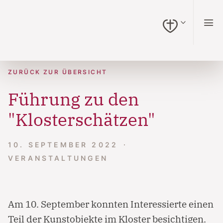
zum Inhalt springen (Alt + 0)
zur Navigation springen (Alt + 1)
zur Suche springen (Alt + 2)
Hochkontrastmodus ein-/ausschalten (Alt + 3)
Barrierefreiheits-Widget öffnen (Alt + 4)
Zur Barrierefreiheitserklärung (Alt + 5)
ZURÜCK ZUR ÜBERSICHT
Führung zu den
"Klosterschätzen"
10. SEPTEMBER 2022
VERANSTALTUNGEN
Am 10. September konnten Interessierte einen
Teil der Kunstobjekte im Kloster besichtigen.