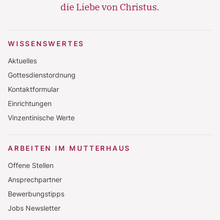
die Liebe von Christus.
ut labore et dolore magna aliqua. Ut enim ad
minim veniam, quis nostrud exercitation ullamco
laboris nisi ut aliquip ex ea commodo consequat.
WISSENSWERTES
Aktuelles
Gottesdienstordnung
Kontaktformular
Einrichtungen
Vinzentinische Werte
ARBEITEN IM MUTTERHAUS
Offene Stellen
Ansprechpartner
Bewerbungstipps
Jobs Newsletter