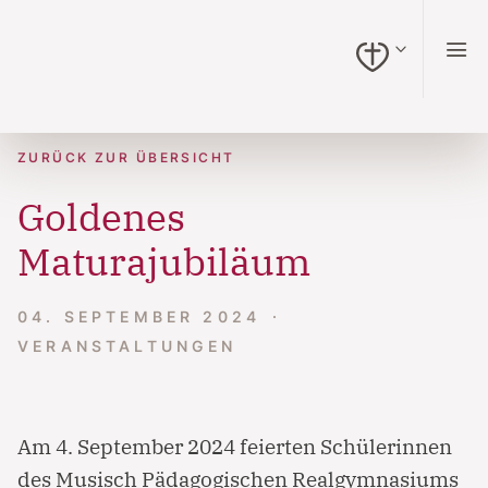
zum Inhalt springen (Alt + 0)
zur Navigation springen (Alt + 1)
zur Suche springen (Alt + 2)
Hochkontrastmodus ein-/ausschalten (Alt + 3)
Barrierefreiheits-Widget öffnen (Alt + 4)
Zur Barrierefreiheitserklärung (Alt + 5)
ZURÜCK ZUR ÜBERSICHT
Goldenes
Maturajubiläum
04. SEPTEMBER 2024
VERANSTALTUNGEN
Am 4. September 2024 feierten Schülerinnen
des Musisch Pädagogischen Realgymnasiums