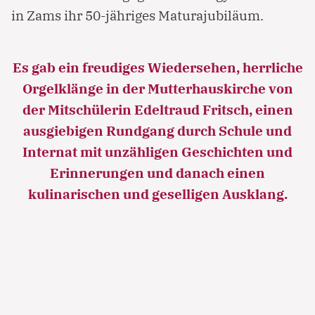
in Zams ihr 50-jähriges Maturajubiläum.
Es gab ein freudiges Wiedersehen, herrliche
Orgelklänge in der Mutterhauskirche von
der Mitschülerin Edeltraud Fritsch, einen
ausgiebigen Rundgang durch Schule und
Internat mit unzähligen Geschichten und
Erinnerungen und danach einen
Notfall
kulinarischen und geselligen Ausklang.
Lorem ipsum dolor sit amet, consectetur
adipisicing elit, sed do eiusmod tempor incididunt
ut labore et dolore magna aliqua. Ut enim ad
minim veniam, quis nostrud exercitation ullamco
laboris nisi ut aliquip ex ea commodo consequat.