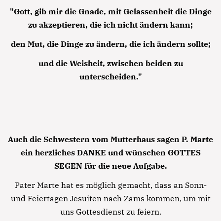
"Gott, gib mir die Gnade, mit Gelassenheit die Dinge
zu akzeptieren, die ich nicht ändern kann;
den Mut, die Dinge zu ändern, die ich ändern sollte;
und die Weisheit, zwischen beiden zu
Notfall
unterscheiden."
Lorem ipsum dolor sit amet, consectetur
adipisicing elit, sed do eiusmod tempor incididunt
ut labore et dolore magna aliqua. Ut enim ad
minim veniam, quis nostrud exercitation ullamco
Auch die Schwestern vom Mutterhaus sagen P. Marte
laboris nisi ut aliquip ex ea commodo consequat.
ein herzliches DANKE und wünschen GOTTES
SEGEN für die neue Aufgabe.
Lorem ipsum dolor sit amet
Pater Marte hat es möglich gemacht, dass an Sonn-
Lorem ipsum dolor sit amet, consectetur
und Feiertagen Jesuiten nach Zams kommen, um mit
adipisicing elit, sed do eiusmod tempor incididunt
uns Gottesdienst zu feiern.
ut labore et dolore magna aliqua. Ut enim ad