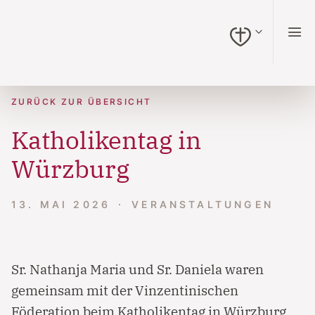
zum Inhalt springen (Alt + 0)
zur Navigation springen (Alt + 1)
zur Suche springen (Alt + 2)
Hochkontrastmodus ein-/ausschalten (Alt + 3)
Barrierefreiheits-Widget öffnen (Alt + 4)
Zur Barrierefreiheitserklärung (Alt + 5)
ZURÜCK ZUR ÜBERSICHT
Katholikentag in
Würzburg
13. MAI 2026
VERANSTALTUNGEN
Sr. Nathanja Maria und Sr. Daniela waren
gemeinsam mit der Vinzentinischen
Föderation beim Katholikentag in Würzburg