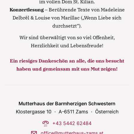
im vollen Dom St. Kilian.
laboris nisi ut aliquip ex ea commodo consequat.
Konzertlesung
– Berührende Texte von Madeleine
Lorem ipsum dolor sit amet
Delbrêl & Louise von Marillac („Wenn Liebe sich
Lorem ipsum dolor sit amet, consectetur
durchsetzt“).
adipisicing elit, sed do eiusmod tempor incididunt
Wir sind überwältigt von so viel Offenheit,
ut labore et dolore magna aliqua. Ut enim ad
Herzlichkeit und Lebensfreude!
minim veniam, quis nostrud exercitation ullamco
laboris nisi ut aliquip ex ea commodo consequat.
Ein riesiges Dankeschön an alle, die uns besucht
haben und gemeinsam mit uns Mut zeigen!
Mutterhaus der Barmherzigen Schwestern
Klostergasse 10
A-6511 Zams
Österreich
phone-dial
+43 5442 62484
mail
office@mutterhaus-zams.at