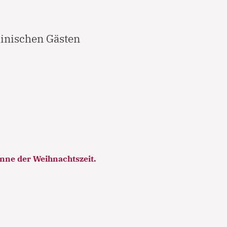
ainischen Gästen
inne der Weihnachtszeit.