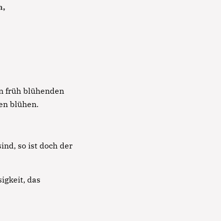
n,
on früh blühenden
en blühen.
nd, so ist doch der
igkeit, das