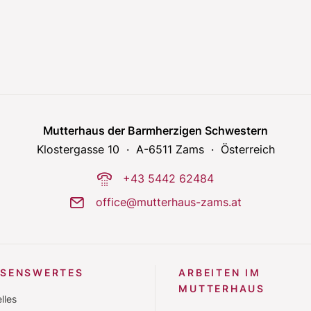
Lorem ipsum dolor sit amet, consectetur adipisicing elit,
sed do eiusmod tempor incididunt ut labore et dolore
magna aliqua. Ut enim ad minim veniam, quis nostrud
exercitation ullamco laboris nisi ut aliquip ex ea
commodo consequat.
Mutterhaus der Barmherzigen Schwestern
Klostergasse 10
A-6511 Zams
Österreich
phone-dial
+43 5442 62484
mail
office@mutterhaus-zams.at
SSENSWERTES
ARBEITEN IM
MUTTERHAUS
lles