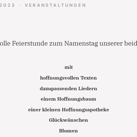
 2023
VERANSTALTUNGEN
olle Feierstunde zum Namenstag unserer beid
mit
hoffnungsvollen Texten
dazupassenden Liedern
Notfall
einem Hoffnungsbaum
einer kleinen Hoffnungsapotheke
Lorem ipsum dolor sit amet, consectetur adipisicing elit,
Glückwünschen
sed do eiusmod tempor incididunt ut labore et dolore
magna aliqua. Ut enim ad minim veniam, quis nostrud
Blumen