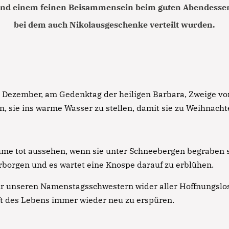
exercitation ullamco laboris nisi ut aliquip ex ea
nd einem feinen Beisammensein beim guten Abendesse
commodo consequat.
bei dem auch Nikolausgeschenke verteilt wurden.
Lorem ipsum dolor sit amet
Lorem ipsum dolor sit amet, consectetur adipisicing elit,
sed do eiusmod tempor incididunt ut labore et dolore
magna aliqua. Ut enim ad minim veniam, quis nostrud
4. Dezember, am Gedenktag der heiligen Barbara, Zweige v
exercitation ullamco laboris nisi ut aliquip ex ea
 sie ins warme Wasser zu stellen, damit sie zu Weihnacht
commodo consequat.
Lorem ipsum dolor sit amet
Lorem ipsum dolor sit amet, consectetur adipisicing elit,
me tot aussehen, wenn sie unter Schneebergen begraben si
sed do eiusmod tempor incididunt ut labore et dolore
erborgen und es wartet eine Knospe darauf zu erblühen.
magna aliqua. Ut enim ad minim veniam, quis nostrud
r unseren Namenstagsschwestern wider aller Hoffnungslos
exercitation ullamco laboris nisi ut aliquip ex ea
ft des Lebens immer wieder neu zu erspüren.
commodo consequat.
Lorem ipsum dolor sit amet