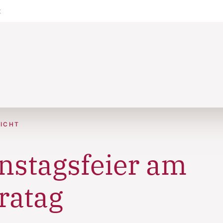
t
ICHT
stagsfeier am
ratag