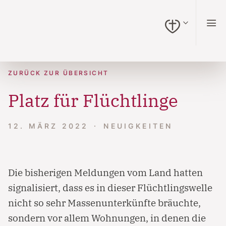
zum Inhalt springen (Alt + 0)
zur Navigation springen (Alt + 1)
zur Suche springen (Alt + 2)
Hochkontrastmodus ein-/ausschalten (Alt + 3)
Barrierefreiheits-Widget öffnen (Alt + 4)
Zur Barrierefreiheitserklärung (Alt + 5)
ZURÜCK ZUR ÜBERSICHT
Platz für Flüchtlinge
12. MÄRZ 2022
NEUIGKEITEN
Die bisherigen Meldungen vom Land hatten
signalisiert, dass es in dieser Flüchtlingswelle
nicht so sehr Massenunterkünfte bräuchte,
sondern vor allem Wohnungen, in denen die