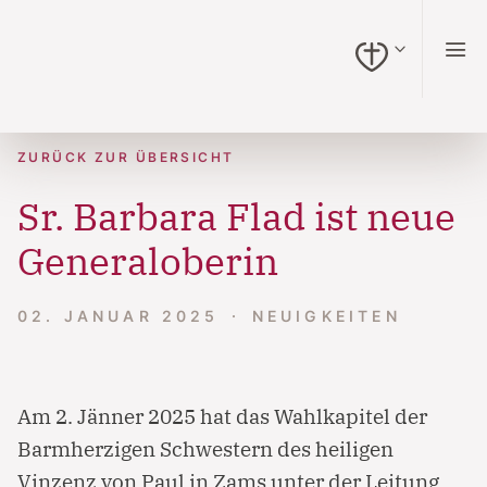
zum Inhalt springen (Alt + 0)
zur Navigation springen (Alt + 1)
zur Suche springen (Alt + 2)
Hochkontrastmodus ein-/ausschalten (Alt + 3)
Barrierefreiheits-Widget öffnen (Alt + 4)
Zur Barrierefreiheitserklärung (Alt + 5)
ZURÜCK ZUR ÜBERSICHT
Sr. Barbara Flad ist neue
Generaloberin
02. JANUAR 2025
NEUIGKEITEN
Am 2. Jänner 2025 hat das Wahlkapitel der
Barmherzigen Schwestern des heiligen
Vinzenz von Paul in Zams unter der Leitung