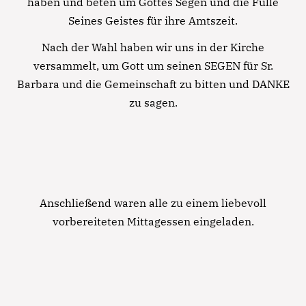
haben und beten um Gottes Segen und die Fülle
Seines Geistes für ihre Amtszeit.
Notfall
Nach der Wahl haben wir uns in der Kirche
versammelt, um Gott um seinen SEGEN für Sr.
Barbara und die Gemeinschaft zu bitten und DANKE
Lorem ipsum dolor sit amet, consectetur
zu sagen.
adipisicing elit, sed do eiusmod tempor incididunt
ut labore et dolore magna aliqua. Ut enim ad
minim veniam, quis nostrud exercitation ullamco
laboris nisi ut aliquip ex ea commodo consequat.
Lorem ipsum dolor sit amet
Anschließend waren alle zu einem liebevoll
Lorem ipsum dolor sit amet, consectetur
vorbereiteten Mittagessen eingeladen.
adipisicing elit, sed do eiusmod tempor incididunt
ut labore et dolore magna aliqua. Ut enim ad
minim veniam, quis nostrud exercitation ullamco
laboris nisi ut aliquip ex ea commodo consequat.