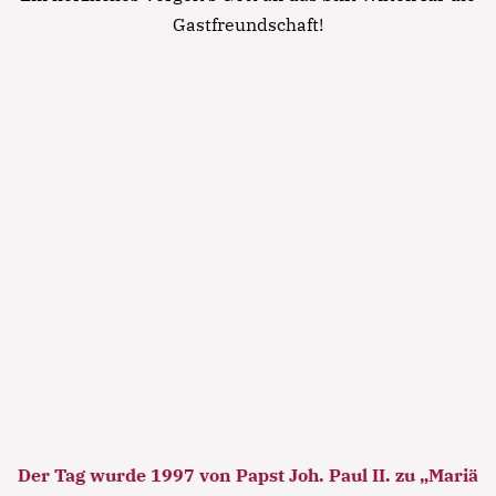
laboris nisi ut aliquip ex ea commodo consequat.
Gastfreundschaft!
Lorem ipsum dolor sit amet
Lorem ipsum dolor sit amet, consectetur
adipisicing elit, sed do eiusmod tempor incididunt
ut labore et dolore magna aliqua. Ut enim ad
minim veniam, quis nostrud exercitation ullamco
laboris nisi ut aliquip ex ea commodo consequat.
Lorem ipsum dolor sit amet
Lorem ipsum dolor sit amet, consectetur
adipisicing elit, sed do eiusmod tempor incididunt
ut labore et dolore magna aliqua. Ut enim ad
minim veniam, quis nostrud exercitation ullamco
laboris nisi ut aliquip ex ea commodo consequat.
Lorem ipsum dolor sit amet
Der Tag wurde 1997 von Papst Joh. Paul II. zu „Mariä
Lorem ipsum dolor sit amet, consectetur