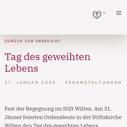
zum Inhalt springen (Alt + 0)
zur Navigation springen (Alt + 1)
zur Suche springen (Alt + 2)
Hochkontrastmodus ein-/ausschalten (Alt + 3)
Barrierefreiheits-Widget öffnen (Alt + 4)
Zur Barrierefreiheitserklärung (Alt + 5)
ZURÜCK ZUR ÜBERSICHT
Tag des geweihten
Lebens
31. JANUAR 2026
VERANSTALTUNGEN
Fest der Begegnung im Stift Wilten. Am 31.
Jänner feierten Ordensleute in der Stiftskirche
Wilten den Tag des geweihten Lebens.