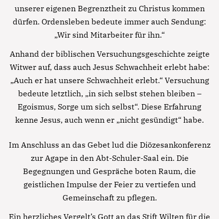
unserer eigenen Begrenztheit zu Christus kommen
dürfen. Ordensleben bedeute immer auch Sendung:
„Wir sind Mitarbeiter für ihn.“
Anhand der biblischen Versuchungsgeschichte zeigte
Witwer auf, dass auch Jesus Schwachheit erlebt habe:
„Auch er hat unsere Schwachheit erlebt.“ Versuchung
bedeute letztlich, „in sich selbst stehen bleiben –
Egoismus, Sorge um sich selbst“. Diese Erfahrung
kenne Jesus, auch wenn er „nicht gesündigt“ habe.
Notfall
Im Anschluss an das Gebet lud die Diözesankonferenz
zur Agape in den Abt-Schuler-Saal ein. Die
Begegnungen und Gespräche boten Raum, die
Lorem ipsum dolor sit amet, consectetur
geistlichen Impulse der Feier zu vertiefen und
adipisicing elit, sed do eiusmod tempor incididunt
Gemeinschaft zu pflegen.
ut labore et dolore magna aliqua. Ut enim ad
minim veniam, quis nostrud exercitation ullamco
Ein herzliches Vergelt’s Gott an das Stift Wilten für die