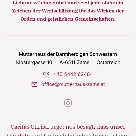
Lichtmess“ eingeführt und setzt jedes Jahr ein
adipisicing elit, sed do eiusmod tempor incididunt
Zeichen der Wertschätzung für das Wirken der
ut labore et dolore magna aliqua. Ut enim ad
Orden und geistlichen Gemeinschaften.
minim veniam, quis nostrud exercitation ullamco
laboris nisi ut aliquip ex ea commodo consequat.
Mutterhaus der Barmherzigen Schwestern
Klostergasse 10
A-6511 Zams
Österreich
phone-dial
+43 5442 62484
mail
office@mutterhaus-zams.at
instagram
Caritas Christi urget nos besagt, dass unser
Handeln und Helfen letztlich getragen ist von