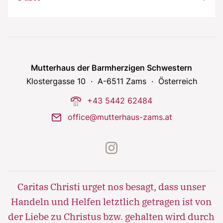
Notfall
Lorem ipsum dolor sit amet, consectetur
adipisicing elit, sed do eiusmod tempor incididunt
Mutterhaus der Barmherzigen Schwestern
ut labore et dolore magna aliqua. Ut enim ad
Klostergasse 10
A-6511 Zams
Österreich
minim veniam, quis nostrud exercitation ullamco
phone-dial
+43 5442 62484
laboris nisi ut aliquip ex ea commodo consequat.
mail
office@mutterhaus-zams.at
Lorem ipsum dolor sit amet
Lorem ipsum dolor sit amet, consectetur
instagram
adipisicing elit, sed do eiusmod tempor incididunt
ut labore et dolore magna aliqua. Ut enim ad
minim veniam, quis nostrud exercitation ullamco
Caritas Christi urget nos besagt, dass unser
laboris nisi ut aliquip ex ea commodo consequat.
Handeln und Helfen letztlich getragen ist von
der Liebe zu Christus bzw. gehalten wird durch
Lorem ipsum dolor sit amet