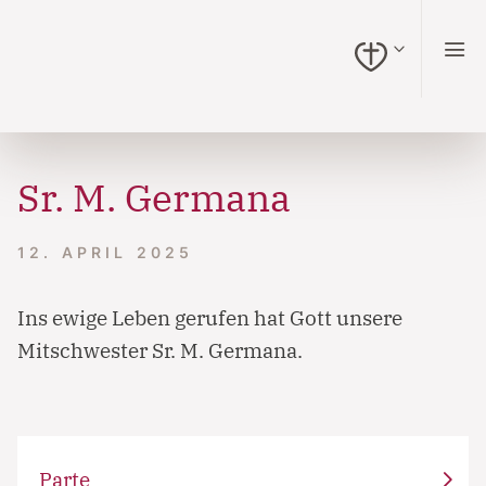
zum Inhalt springen (Alt + 0)
zur Navigation springen (Alt + 1)
zur Suche springen (Alt + 2)
Hochkontrastmodus ein-/ausschalten (Alt + 3)
Barrierefreiheits-Widget öffnen (Alt + 4)
Zur Barrierefreiheitserklärung (Alt + 5)
Sr. M. Germana
12. APRIL 2025
Ins ewige Leben gerufen hat Gott unsere
Mitschwester Sr. M. Germana.
Parte