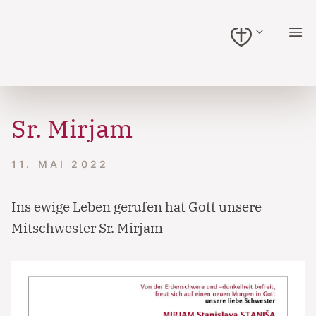
zum Inhalt springen (Alt + 0)
zur Navigation springen (Alt + 1)
zur Suche springen (Alt + 2)
Hochkontrastmodus ein-/ausschalten (Alt + 3)
Barrierefreiheits-Widget öffnen (Alt + 4)
Zur Barrierefreiheitserklärung (Alt + 5)
Sr. Mirjam
11. MAI 2022
Ins ewige Leben gerufen hat Gott unsere
Mitschwester Sr. Mirjam