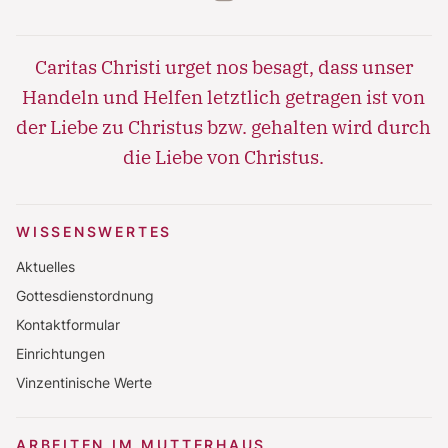
Lorem ipsum dolor sit amet
Lorem ipsum dolor sit amet, consectetur
Caritas Christi urget nos besagt, dass unser
adipisicing elit, sed do eiusmod tempor incididunt
Handeln und Helfen letztlich getragen ist von
ut labore et dolore magna aliqua. Ut enim ad
minim veniam, quis nostrud exercitation ullamco
der Liebe zu Christus bzw. gehalten wird durch
laboris nisi ut aliquip ex ea commodo consequat.
die Liebe von Christus.
WISSENSWERTES
Aktuelles
Gottesdienstordnung
Kontaktformular
Einrichtungen
Vinzentinische Werte
ARBEITEN IM MUTTERHAUS