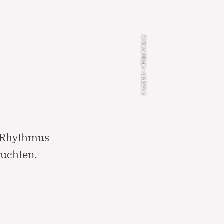
© Marcel Hagen - studio22.at
n Rhythmus
ruchten.